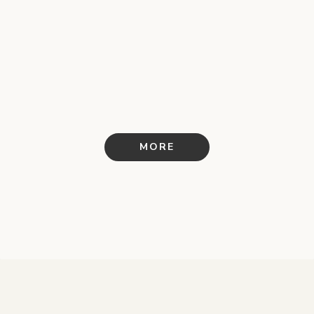
株式会社Verbs 様
／ウェブサイト（Studio）
／ロゴ
／名刺
MORE