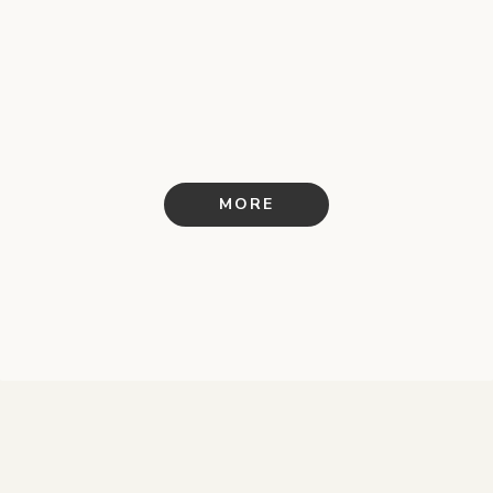
株式会社Verbs 様
／ウェブサイト（Studio）
／ロゴ
／名刺
MORE