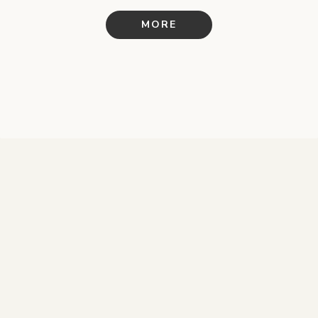
／ウェブサイト（Studio）
／ロゴ
／名刺
MORE
納期短縮 ・ 制作費ダウン