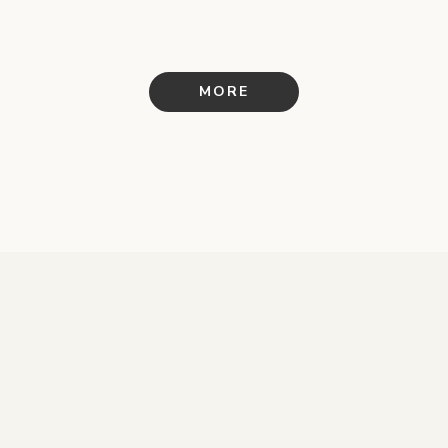
株式会社Verbs 様
／ウェブサイト（Studio）
／ロゴ
／名刺
MORE